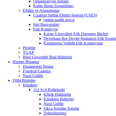
Organizasyon Şeması
Kalite Birim Sorumluları
Eğitim ve Araştırmalar
Uzaktan Sağlık Eğitim Sistemi (USES)
egitim.saglik.gov.tr
Staj Başvuruları
Etik Komisyon
Kamu Görevlileri Etik Davranış İlkeleri
Devrekani İlçe Devlet Hastanesi Etik Komi
Kastamonu Valiliği Etik Komisyonu
Projeler
TGAP
Bilgi Güvenliği İhlal Bildirimi
Hizmet Binamız
Hastanemiz Binası
Fotoğraf Galerisi
Nasıl Gidilir
Tibbi Birimler
Klinikler
112 Acil Polikliniği
Klinik Hakkında
Klinikten Haberler
Nasıl Gidilir
Sıkça Sorulan Sorular
Doktorlarımız