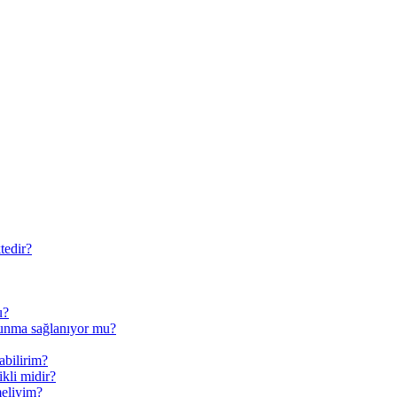
tedir?
u?
runma sağlanıyor mu?
abilirim?
ikli midir?
meliyim?