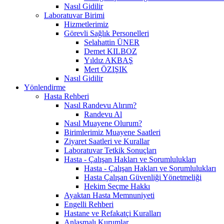
Nasıl Gidilir
Laboratuvar Birimi
Hizmetlerimiz
Görevli Sağlık Personelleri
Selahattin ÜNER
Demet KILBOZ
Yıldız AKBAŞ
Mert ÖZIŞIK
Nasıl Gidilir
Yönlendirme
Hasta Rehberi
Nasıl Randevu Alırım?
Randevu Al
Nasıl Muayene Olurum?
Birimlerimiz Muayene Saatleri
Ziyaret Saatleri ve Kurallar
Laboratuvar Tetkik Sonuçları
Hasta - Çalışan Hakları ve Sorumlulukları
Hasta - Çalışan Hakları ve Sorumlulukları
Hasta Çalışan Güvenliği Yönetmeliği
Hekim Seçme Hakkı
Ayaktan Hasta Memnuniyeti
Engelli Rehberi
Hastane ve Refakatçi Kuralları
Anlaşmalı Kurumlar