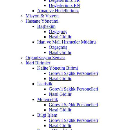
Değerlerimiz TR
Değerlerimiz EN
Amaç ve Hedeflerimiz
Misyon & Vizyon
Hastane Yönetimi
Başhekim
Özgeçmiş
Nasıl Gidilir
İdari ve Mali Hizmetler Müdürü
Özgeçmiş
Nasıl Gidilir
Organizasyon Şeması
İdari Birimler
Kalite Yönetim Birimi
Görevli Sağlık Personelleri
Nasıl Gidilir
İstatistik
Görevli Sağlık Personelleri
Nasıl Gidilir
Mutemetlik
Görevli Sağlık Personelleri
Nasıl Gidilir
Bilgi İşlem
Görevli Sağlık Personelleri
Nasıl Gidilir