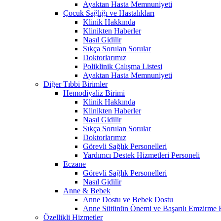
Ayaktan Hasta Memnuniyeti
Çocuk Sağlığı ve Hastalıkları
Klinik Hakkında
Klinikten Haberler
Nasıl Gidilir
Sıkça Sorulan Sorular
Doktorlarımız
Poliklinik Çalışma Listesi
Ayaktan Hasta Memnuniyeti
Diğer Tıbbi Birimler
Hemodiyaliz Birimi
Klinik Hakkında
Klinikten Haberler
Nasıl Gidilir
Sıkça Sorulan Sorular
Doktorlarımız
Görevli Sağlık Personelleri
Yardımcı Destek Hizmetleri Personeli
Eczane
Görevli Sağlık Personelleri
Nasıl Gidilir
Anne & Bebek
Anne Dostu ve Bebek Dostu
Anne Sütünün Önemi ve Başarılı Emzirme E
Özellikli Hizmetler