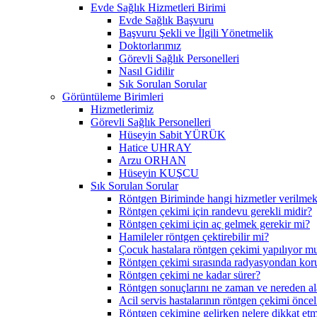
Evde Sağlık Hizmetleri Birimi
Evde Sağlık Başvuru
Başvuru Şekli ve İlgili Yönetmelik
Doktorlarımız
Görevli Sağlık Personelleri
Nasıl Gidilir
Sık Sorulan Sorular
Görüntüleme Birimleri
Hizmetlerimiz
Görevli Sağlık Personelleri
Hüseyin Sabit YÜRÜK
Hatice UHRAY
Arzu ORHAN
Hüseyin KUŞCU
Sık Sorulan Sorular
Röntgen Biriminde hangi hizmetler verilmek
Röntgen çekimi için randevu gerekli midir?
Röntgen çekimi için aç gelmek gerekir mi?
Hamileler röntgen çektirebilir mi?
Çocuk hastalara röntgen çekimi yapılıyor m
Röntgen çekimi sırasında radyasyondan ko
Röntgen çekimi ne kadar sürer?
Röntgen sonuçlarını ne zaman ve nereden al
Acil servis hastalarının röntgen çekimi öncel
Röntgen çekimine gelirken nelere dikkat et