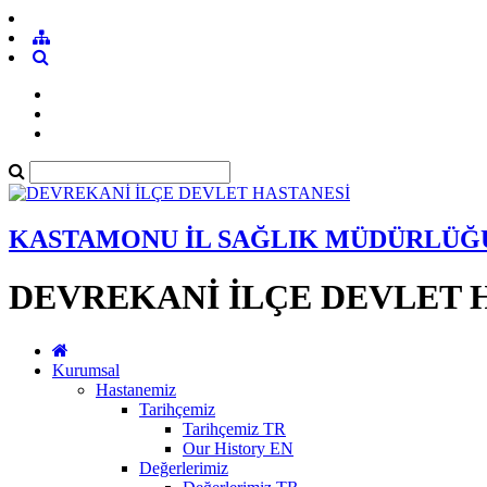
KASTAMONU İL SAĞLIK MÜDÜRLÜĞ
DEVREKANİ İLÇE DEVLET 
Kurumsal
Hastanemiz
Tarihçemiz
Tarihçemiz TR
Our History EN
Değerlerimiz