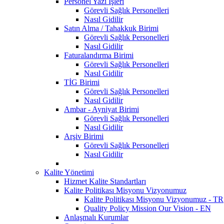
Personel Yazı İşleri
Görevli Sağlık Personelleri
Nasıl Gidilir
Satın Alma / Tahakkuk Birimi
Görevli Sağlık Personelleri
Nasıl Gidilir
Faturalandırma Birimi
Görevli Sağlık Personelleri
Nasıl Gidilir
TİG Birimi
Görevli Sağlık Personelleri
Nasıl Gidilir
Ambar - Ayniyat Birimi
Görevli Sağlık Personelleri
Nasıl Gidilir
Arşiv Birimi
Görevli Sağlık Personelleri
Nasıl Gidilir
Kalite Yönetimi
Hizmet Kalite Standartları
Kalite Politikası Misyonu Vizyonumuz
Kalite Politikası Misyonu Vizyonumuz - TR
Quality Policy Mission Our Vision - EN
Anlaşmalı Kurumlar