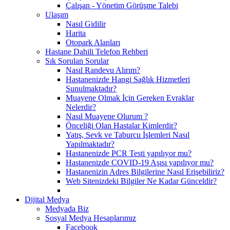
Çalışan - Yönetim Görüşme Talebi
Ulaşım
Nasıl Gidilir
Harita
Otopark Alanları
Hastane Dahili Telefon Rehberi
Sık Sorulan Sorular
Nasıl Randevu Alırım?
Hastanenizde Hangi Sağlık Hizmetleri
Sunulmaktadır?
Muayene Olmak İçin Gereken Evraklar
Nelerdir?
Nasıl Muayene Olurum ?
Önceliği Olan Hastalar Kimlerdir?
Yatış, Sevk ve Taburcu İşlemleri Nasıl
Yapılmaktadır?
Hastanenizde PCR Testi yapılıyor mu?
Hastanenizde COVID-19 Aşısı yapılıyor mu?
Hastanenizin Adres Bilgilerine Nasıl Erişebiliriz?
Web Sitenizdeki Bilgiler Ne Kadar Günceldir?
Dijital Medya
Medyada Biz
Sosyal Medya Hesaplarımız
Facebook