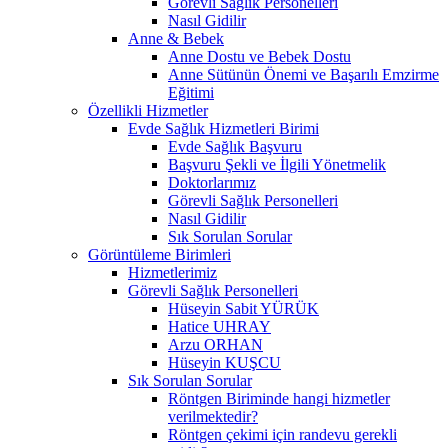
Görevli Sağlık Personelleri
Nasıl Gidilir
Anne & Bebek
Anne Dostu ve Bebek Dostu
Anne Sütünün Önemi ve Başarılı Emzirme
Eğitimi
Özellikli Hizmetler
Evde Sağlık Hizmetleri Birimi
Evde Sağlık Başvuru
Başvuru Şekli ve İlgili Yönetmelik
Doktorlarımız
Görevli Sağlık Personelleri
Nasıl Gidilir
Sık Sorulan Sorular
Görüntüleme Birimleri
Hizmetlerimiz
Görevli Sağlık Personelleri
Hüseyin Sabit YÜRÜK
Hatice UHRAY
Arzu ORHAN
Hüseyin KUŞCU
Sık Sorulan Sorular
Röntgen Biriminde hangi hizmetler
verilmektedir?
Röntgen çekimi için randevu gerekli