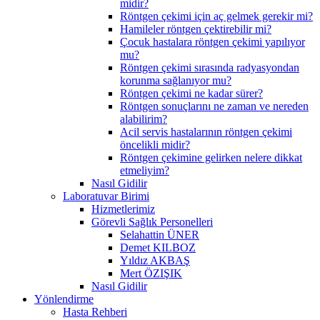
midir?
Röntgen çekimi için aç gelmek gerekir mi?
Hamileler röntgen çektirebilir mi?
Çocuk hastalara röntgen çekimi yapılıyor
mu?
Röntgen çekimi sırasında radyasyondan
korunma sağlanıyor mu?
Röntgen çekimi ne kadar sürer?
Röntgen sonuçlarını ne zaman ve nereden
alabilirim?
Acil servis hastalarının röntgen çekimi
öncelikli midir?
Röntgen çekimine gelirken nelere dikkat
etmeliyim?
Nasıl Gidilir
Laboratuvar Birimi
Hizmetlerimiz
Görevli Sağlık Personelleri
Selahattin ÜNER
Demet KILBOZ
Yıldız AKBAŞ
Mert ÖZIŞIK
Nasıl Gidilir
Yönlendirme
Hasta Rehberi