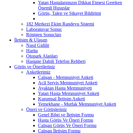
Yatan Hastalarımızın Dikkat Etmesi Gereken
Önemli Hususlar
Görüş, Talep ve Şikayet Bildirimi
182 Merkezi Ekim Randevu Sistemi
Laboratuvar Sonuç
Röntgen Sonuçları
İletişim & Ulaşım
Nasıl Gidilir
Harita
Otopark Alanları
Hastane Dahili Telefon Rehberi
Görüş ve Önerileriniz
Anketlerimiz
Çalışan - Memnuniyet Anketi
Acil Servis Memnuniyet Anketi
Ayaktan Hasta Memnuniyeti
Yatan Hasta Memnuniyet Anketi
Kurumsal İletişim Anketi
Yemekhane - Mutfak Memnuniyet Anketi
Öneri ve Görüşleriniz
Genel Bilgi ve İletişim Formu
Hasta Görüş Ve Öneri Formu
Çalışan Görüş Ve Öneri Formu
Çalışan İletişim Formu