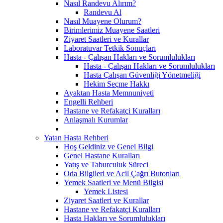
Nasıl Randevu Alırım?
Randevu Al
Nasıl Muayene Olurum?
Birimlerimiz Muayene Saatleri
Ziyaret Saatleri ve Kurallar
Laboratuvar Tetkik Sonuçları
Hasta - Çalışan Hakları ve Sorumlulukları
Hasta - Çalışan Hakları ve Sorumlulukları
Hasta Çalışan Güvenliği Yönetmeliği
Hekim Seçme Hakkı
Ayaktan Hasta Memnuniyeti
Engelli Rehberi
Hastane ve Refakatçi Kuralları
Anlaşmalı Kurumlar
Yatan Hasta Rehberi
Hoş Geldiniz ve Genel Bilgi
Genel Hastane Kuralları
Yatış ve Taburculuk Süreci
Oda Bilgileri ve Acil Çağrı Butonları
Yemek Saatleri ve Menü Bilgisi
Yemek Listesi
Ziyaret Saatleri ve Kurallar
Hastane ve Refakatçi Kuralları
Hasta Hakları ve Sorumlulukları