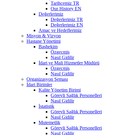
Tarihçemiz TR
Our History EN
Değerlerimiz
Değerlerimiz TR
Değerlerimiz EN
Amaç ve Hedeflerimiz
Misyon & Vizyon
Hastane Yönetimi
Başhekim
Özgeçmiş
Nasıl Gidilir
İdari ve Mali Hizmetler Müdürü
Özgeçmiş
Nasıl Gidilir
Organizasyon Şeması
İdari Birimler
Kalite Yönetim Birimi
Görevli Sağlık Personelleri
Nasıl Gidilir
İstatistik
Görevli Sağlık Personelleri
Nasıl Gidilir
Mutemetlik
Görevli Sağlık Personelleri
Nasıl Gidilir