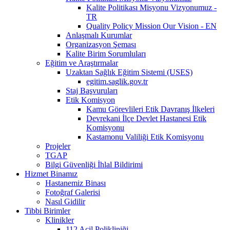
Kalite Politikası Misyonu Vizyonumuz -
TR
Quality Policy Mission Our Vision - EN
Anlaşmalı Kurumlar
Organizasyon Şeması
Kalite Birim Sorumluları
Eğitim ve Araştırmalar
Uzaktan Sağlık Eğitim Sistemi (USES)
egitim.saglik.gov.tr
Staj Başvuruları
Etik Komisyon
Kamu Görevlileri Etik Davranış İlkeleri
Devrekani İlçe Devlet Hastanesi Etik
Komisyonu
Kastamonu Valiliği Etik Komisyonu
Projeler
TGAP
Bilgi Güvenliği İhlal Bildirimi
Hizmet Binamız
Hastanemiz Binası
Fotoğraf Galerisi
Nasıl Gidilir
Tibbi Birimler
Klinikler
112 Acil Polikliniği