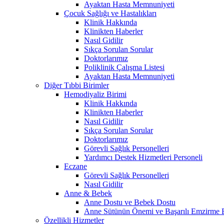
Ayaktan Hasta Memnuniyeti
Çocuk Sağlığı ve Hastalıkları
Klinik Hakkında
Klinikten Haberler
Nasıl Gidilir
Sıkça Sorulan Sorular
Doktorlarımız
Poliklinik Çalışma Listesi
Ayaktan Hasta Memnuniyeti
Diğer Tıbbi Birimler
Hemodiyaliz Birimi
Klinik Hakkında
Klinikten Haberler
Nasıl Gidilir
Sıkça Sorulan Sorular
Doktorlarımız
Görevli Sağlık Personelleri
Yardımcı Destek Hizmetleri Personeli
Eczane
Görevli Sağlık Personelleri
Nasıl Gidilir
Anne & Bebek
Anne Dostu ve Bebek Dostu
Anne Sütünün Önemi ve Başarılı Emzirme E
Özellikli Hizmetler