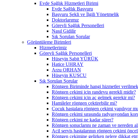
Evde Sağlık Hizmetleri Birimi
Evde Sağlık Başvuru
Başvuru Şekli ve İlgili Yönetmelik
Doktorlarımız
Görevli Sağlık Personelleri
Nasıl Gidilir
Sık Sorulan Sorular
Görüntüleme Birimleri
Hizmetlerimiz
Görevli Sağlık Personelleri
Hüseyin Sabit YÜRÜK
Hatice UHRAY
Arzu ORHAN
Hüseyin KUŞCU
Sık Sorulan Sorular
Röntgen Biriminde hangi hizmetler verilmek
Röntgen çekimi için randevu gerekli midir?
Röntgen çekimi için aç gelmek gerekir mi?
Hamileler röntgen çektirebilir mi?
Çocuk hastalara röntgen çekimi yapılıyor m
Röntgen çekimi sırasında radyasyondan ko
Röntgen çekimi ne kadar sürer?
Röntgen sonuçlarını ne zaman ve nereden al
Acil servis hastalarının röntgen çekimi öncel
Röntgen çekimine gelirken nelere dikkat et