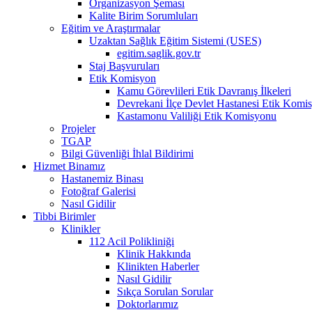
Organizasyon Şeması
Kalite Birim Sorumluları
Eğitim ve Araştırmalar
Uzaktan Sağlık Eğitim Sistemi (USES)
egitim.saglik.gov.tr
Staj Başvuruları
Etik Komisyon
Kamu Görevlileri Etik Davranış İlkeleri
Devrekani İlçe Devlet Hastanesi Etik Komi
Kastamonu Valiliği Etik Komisyonu
Projeler
TGAP
Bilgi Güvenliği İhlal Bildirimi
Hizmet Binamız
Hastanemiz Binası
Fotoğraf Galerisi
Nasıl Gidilir
Tibbi Birimler
Klinikler
112 Acil Polikliniği
Klinik Hakkında
Klinikten Haberler
Nasıl Gidilir
Sıkça Sorulan Sorular
Doktorlarımız