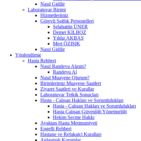
Nasıl Gidilir
Laboratuvar Birimi
Hizmetlerimiz
Görevli Sağlık Personelleri
Selahattin ÜNER
Demet KILBOZ
Yıldız AKBAŞ
Mert ÖZIŞIK
Nasıl Gidilir
Yönlendirme
Hasta Rehberi
Nasıl Randevu Alırım?
Randevu Al
Nasıl Muayene Olurum?
Birimlerimiz Muayene Saatleri
Ziyaret Saatleri ve Kurallar
Laboratuvar Tetkik Sonuçları
Hasta - Çalışan Hakları ve Sorumlulukları
Hasta - Çalışan Hakları ve Sorumlulukları
Hasta Çalışan Güvenliği Yönetmeliği
Hekim Seçme Hakkı
Ayaktan Hasta Memnuniyeti
Engelli Rehberi
Hastane ve Refakatçi Kuralları
Anlaşmalı Kurumlar