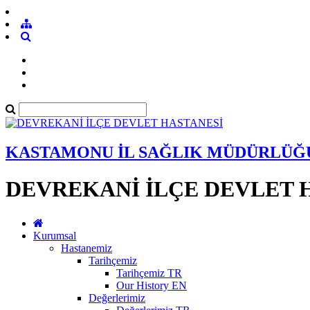
KASTAMONU İL SAĞLIK MÜDÜRLÜĞ
DEVREKANİ İLÇE DEVLET 
Kurumsal
Hastanemiz
Tarihçemiz
Tarihçemiz TR
Our History EN
Değerlerimiz