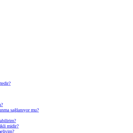
tedir?
u?
runma sağlanıyor mu?
abilirim?
ikli midir?
meliyim?