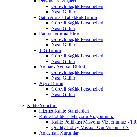
Personel Yazı İşleri
Görevli Sağlık Personelleri
Nasıl Gidilir
Satın Alma / Tahakkuk Birimi
Görevli Sağlık Personelleri
Nasıl Gidilir
Faturalandırma Birimi
Görevli Sağlık Personelleri
Nasıl Gidilir
TİG Birimi
Görevli Sağlık Personelleri
Nasıl Gidilir
Ambar - Ayniyat Birimi
Görevli Sağlık Personelleri
Nasıl Gidilir
Arşiv Birimi
Görevli Sağlık Personelleri
Nasıl Gidilir
Kalite Yönetimi
Hizmet Kalite Standartları
Kalite Politikası Misyonu Vizyonumuz
Kalite Politikası Misyonu Vizyonumuz - TR
Quality Policy Mission Our Vision - EN
Anlaşmalı Kurumlar