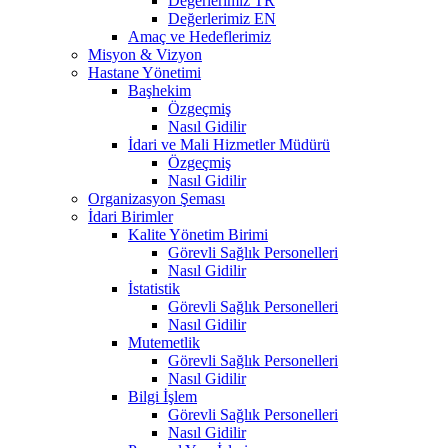
Değerlerimiz TR
Değerlerimiz EN
Amaç ve Hedeflerimiz
Misyon & Vizyon
Hastane Yönetimi
Başhekim
Özgeçmiş
Nasıl Gidilir
İdari ve Mali Hizmetler Müdürü
Özgeçmiş
Nasıl Gidilir
Organizasyon Şeması
İdari Birimler
Kalite Yönetim Birimi
Görevli Sağlık Personelleri
Nasıl Gidilir
İstatistik
Görevli Sağlık Personelleri
Nasıl Gidilir
Mutemetlik
Görevli Sağlık Personelleri
Nasıl Gidilir
Bilgi İşlem
Görevli Sağlık Personelleri
Nasıl Gidilir