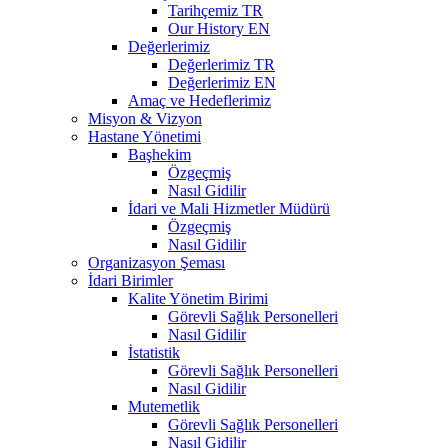
Tarihçemiz TR
Our History EN
Değerlerimiz
Değerlerimiz TR
Değerlerimiz EN
Amaç ve Hedeflerimiz
Misyon & Vizyon
Hastane Yönetimi
Başhekim
Özgeçmiş
Nasıl Gidilir
İdari ve Mali Hizmetler Müdürü
Özgeçmiş
Nasıl Gidilir
Organizasyon Şeması
İdari Birimler
Kalite Yönetim Birimi
Görevli Sağlık Personelleri
Nasıl Gidilir
İstatistik
Görevli Sağlık Personelleri
Nasıl Gidilir
Mutemetlik
Görevli Sağlık Personelleri
Nasıl Gidilir