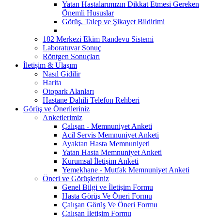
Yatan Hastalarımızın Dikkat Etmesi Gereken
Önemli Hususlar
Görüş, Talep ve Şikayet Bildirimi
182 Merkezi Ekim Randevu Sistemi
Laboratuvar Sonuç
Röntgen Sonuçları
İletişim & Ulaşım
Nasıl Gidilir
Harita
Otopark Alanları
Hastane Dahili Telefon Rehberi
Görüş ve Önerileriniz
Anketlerimiz
Çalışan - Memnuniyet Anketi
Acil Servis Memnuniyet Anketi
Ayaktan Hasta Memnuniyeti
Yatan Hasta Memnuniyet Anketi
Kurumsal İletişim Anketi
Yemekhane - Mutfak Memnuniyet Anketi
Öneri ve Görüşleriniz
Genel Bilgi ve İletişim Formu
Hasta Görüş Ve Öneri Formu
Çalışan Görüş Ve Öneri Formu
Çalışan İletişim Formu