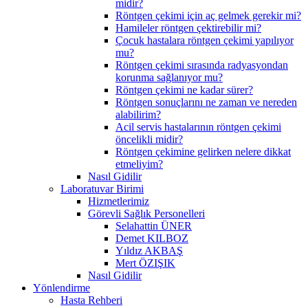
midir?
Röntgen çekimi için aç gelmek gerekir mi?
Hamileler röntgen çektirebilir mi?
Çocuk hastalara röntgen çekimi yapılıyor
mu?
Röntgen çekimi sırasında radyasyondan
korunma sağlanıyor mu?
Röntgen çekimi ne kadar sürer?
Röntgen sonuçlarını ne zaman ve nereden
alabilirim?
Acil servis hastalarının röntgen çekimi
öncelikli midir?
Röntgen çekimine gelirken nelere dikkat
etmeliyim?
Nasıl Gidilir
Laboratuvar Birimi
Hizmetlerimiz
Görevli Sağlık Personelleri
Selahattin ÜNER
Demet KILBOZ
Yıldız AKBAŞ
Mert ÖZIŞIK
Nasıl Gidilir
Yönlendirme
Hasta Rehberi