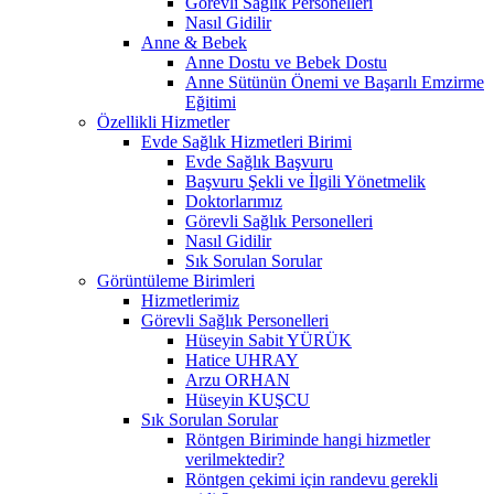
Görevli Sağlık Personelleri
Nasıl Gidilir
Anne & Bebek
Anne Dostu ve Bebek Dostu
Anne Sütünün Önemi ve Başarılı Emzirme
Eğitimi
Özellikli Hizmetler
Evde Sağlık Hizmetleri Birimi
Evde Sağlık Başvuru
Başvuru Şekli ve İlgili Yönetmelik
Doktorlarımız
Görevli Sağlık Personelleri
Nasıl Gidilir
Sık Sorulan Sorular
Görüntüleme Birimleri
Hizmetlerimiz
Görevli Sağlık Personelleri
Hüseyin Sabit YÜRÜK
Hatice UHRAY
Arzu ORHAN
Hüseyin KUŞCU
Sık Sorulan Sorular
Röntgen Biriminde hangi hizmetler
verilmektedir?
Röntgen çekimi için randevu gerekli