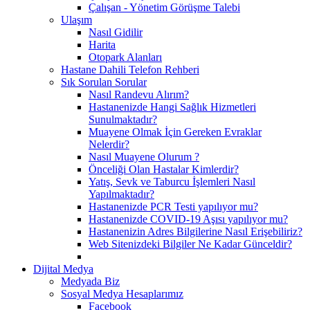
Çalışan - Yönetim Görüşme Talebi
Ulaşım
Nasıl Gidilir
Harita
Otopark Alanları
Hastane Dahili Telefon Rehberi
Sık Sorulan Sorular
Nasıl Randevu Alırım?
Hastanenizde Hangi Sağlık Hizmetleri
Sunulmaktadır?
Muayene Olmak İçin Gereken Evraklar
Nelerdir?
Nasıl Muayene Olurum ?
Önceliği Olan Hastalar Kimlerdir?
Yatış, Sevk ve Taburcu İşlemleri Nasıl
Yapılmaktadır?
Hastanenizde PCR Testi yapılıyor mu?
Hastanenizde COVID-19 Aşısı yapılıyor mu?
Hastanenizin Adres Bilgilerine Nasıl Erişebiliriz?
Web Sitenizdeki Bilgiler Ne Kadar Günceldir?
Dijital Medya
Medyada Biz
Sosyal Medya Hesaplarımız
Facebook