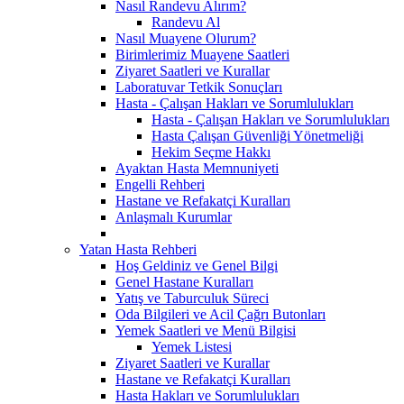
Nasıl Randevu Alırım?
Randevu Al
Nasıl Muayene Olurum?
Birimlerimiz Muayene Saatleri
Ziyaret Saatleri ve Kurallar
Laboratuvar Tetkik Sonuçları
Hasta - Çalışan Hakları ve Sorumlulukları
Hasta - Çalışan Hakları ve Sorumlulukları
Hasta Çalışan Güvenliği Yönetmeliği
Hekim Seçme Hakkı
Ayaktan Hasta Memnuniyeti
Engelli Rehberi
Hastane ve Refakatçi Kuralları
Anlaşmalı Kurumlar
Yatan Hasta Rehberi
Hoş Geldiniz ve Genel Bilgi
Genel Hastane Kuralları
Yatış ve Taburculuk Süreci
Oda Bilgileri ve Acil Çağrı Butonları
Yemek Saatleri ve Menü Bilgisi
Yemek Listesi
Ziyaret Saatleri ve Kurallar
Hastane ve Refakatçi Kuralları
Hasta Hakları ve Sorumlulukları