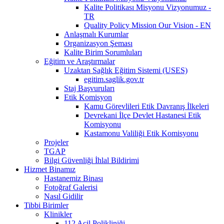
Kalite Politikası Misyonu Vizyonumuz -
TR
Quality Policy Mission Our Vision - EN
Anlaşmalı Kurumlar
Organizasyon Şeması
Kalite Birim Sorumluları
Eğitim ve Araştırmalar
Uzaktan Sağlık Eğitim Sistemi (USES)
egitim.saglik.gov.tr
Staj Başvuruları
Etik Komisyon
Kamu Görevlileri Etik Davranış İlkeleri
Devrekani İlçe Devlet Hastanesi Etik
Komisyonu
Kastamonu Valiliği Etik Komisyonu
Projeler
TGAP
Bilgi Güvenliği İhlal Bildirimi
Hizmet Binamız
Hastanemiz Binası
Fotoğraf Galerisi
Nasıl Gidilir
Tibbi Birimler
Klinikler
112 Acil Polikliniği