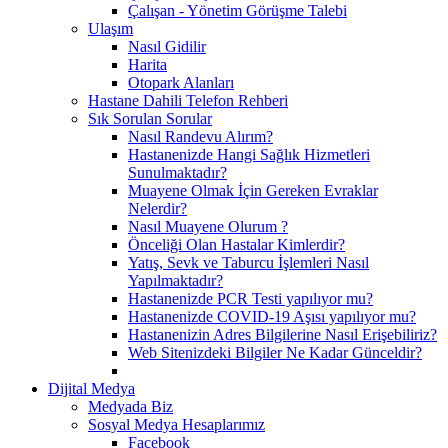
Çalışan - Yönetim Görüşme Talebi
Ulaşım
Nasıl Gidilir
Harita
Otopark Alanları
Hastane Dahili Telefon Rehberi
Sık Sorulan Sorular
Nasıl Randevu Alırım?
Hastanenizde Hangi Sağlık Hizmetleri
Sunulmaktadır?
Muayene Olmak İçin Gereken Evraklar
Nelerdir?
Nasıl Muayene Olurum ?
Önceliği Olan Hastalar Kimlerdir?
Yatış, Sevk ve Taburcu İşlemleri Nasıl
Yapılmaktadır?
Hastanenizde PCR Testi yapılıyor mu?
Hastanenizde COVID-19 Aşısı yapılıyor mu?
Hastanenizin Adres Bilgilerine Nasıl Erişebiliriz?
Web Sitenizdeki Bilgiler Ne Kadar Günceldir?
Dijital Medya
Medyada Biz
Sosyal Medya Hesaplarımız
Facebook