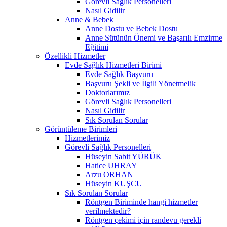
Görevli Sağlık Personelleri
Nasıl Gidilir
Anne & Bebek
Anne Dostu ve Bebek Dostu
Anne Sütünün Önemi ve Başarılı Emzirme
Eğitimi
Özellikli Hizmetler
Evde Sağlık Hizmetleri Birimi
Evde Sağlık Başvuru
Başvuru Şekli ve İlgili Yönetmelik
Doktorlarımız
Görevli Sağlık Personelleri
Nasıl Gidilir
Sık Sorulan Sorular
Görüntüleme Birimleri
Hizmetlerimiz
Görevli Sağlık Personelleri
Hüseyin Sabit YÜRÜK
Hatice UHRAY
Arzu ORHAN
Hüseyin KUŞCU
Sık Sorulan Sorular
Röntgen Biriminde hangi hizmetler
verilmektedir?
Röntgen çekimi için randevu gerekli