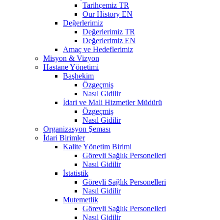
Tarihçemiz TR
Our History EN
Değerlerimiz
Değerlerimiz TR
Değerlerimiz EN
Amaç ve Hedeflerimiz
Misyon & Vizyon
Hastane Yönetimi
Başhekim
Özgeçmiş
Nasıl Gidilir
İdari ve Mali Hizmetler Müdürü
Özgeçmiş
Nasıl Gidilir
Organizasyon Şeması
İdari Birimler
Kalite Yönetim Birimi
Görevli Sağlık Personelleri
Nasıl Gidilir
İstatistik
Görevli Sağlık Personelleri
Nasıl Gidilir
Mutemetlik
Görevli Sağlık Personelleri
Nasıl Gidilir