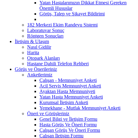
Yatan Hastalarımızın Dikkat Etmesi Gereken
Önemli Hususlar
Görüş, Talep ve Şikayet Bildirimi
182 Merkezi Ekim Randevu Sistemi
Laboratuvar Sonuç
Röntgen Sonuçları
İletişim & Ulaşım
Nasıl Gidilir
Harita
Otopark Alanları
Hastane Dahili Telefon Rehberi
Görüş ve Önerileriniz
Anketlerimiz
Çalışan - Memnuniyet Anketi
Acil Servis Memnuniyet Anketi
Ayaktan Hasta Memnuniyeti
Yatan Hasta Memnuniyet Anketi
Kurumsal İletişim Anketi
Yemekhane - Mutfak Memnuniyet Anketi
Öneri ve Görüşleriniz
Genel Bilgi ve İletişim Formu
Hasta Görüş Ve Öneri Formu
Çalışan Görüş Ve Öneri Formu
Çalışan İletişim Formu