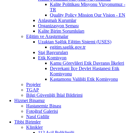
Kalite Politikası Misyonu Vizyonumuz -
TR
Quality Policy Mission Our Vision - EN
Anlaşmalı Kurumlar
Organizasyon Şeması
Kalite Birim Sorumluları
Eğitim ve Araştırmalar
Uzaktan Sağlık Eğitim Sistemi (USES)
egitim.saglik.gov.tr
Staj Başvuruları
Etik Komisyon
Kamu Görevlileri Etik Davranış İlkeleri
Devrekani İlçe Devlet Hastanesi Etik
Komisyonu
Kastamonu Valiliği Etik Komisyonu
Projeler
TGAP
Bilgi Güvenliği İhlal Bildirimi
Hizmet Binamız
Hastanemiz Binası
Fotoğraf Galerisi
Nasıl Gidilir
Tibbi Birimler
Klinikler
112 Acil Polikliniği