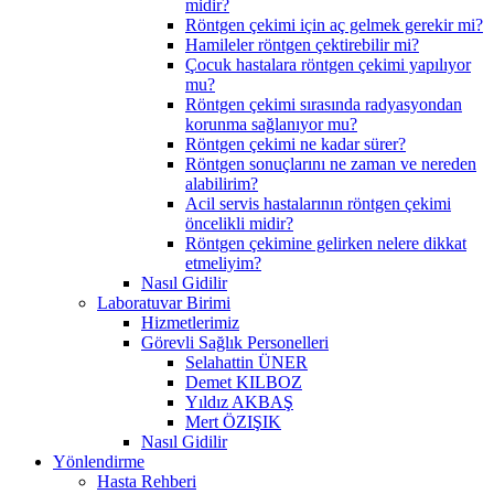
midir?
Röntgen çekimi için aç gelmek gerekir mi?
Hamileler röntgen çektirebilir mi?
Çocuk hastalara röntgen çekimi yapılıyor
mu?
Röntgen çekimi sırasında radyasyondan
korunma sağlanıyor mu?
Röntgen çekimi ne kadar sürer?
Röntgen sonuçlarını ne zaman ve nereden
alabilirim?
Acil servis hastalarının röntgen çekimi
öncelikli midir?
Röntgen çekimine gelirken nelere dikkat
etmeliyim?
Nasıl Gidilir
Laboratuvar Birimi
Hizmetlerimiz
Görevli Sağlık Personelleri
Selahattin ÜNER
Demet KILBOZ
Yıldız AKBAŞ
Mert ÖZIŞIK
Nasıl Gidilir
Yönlendirme
Hasta Rehberi