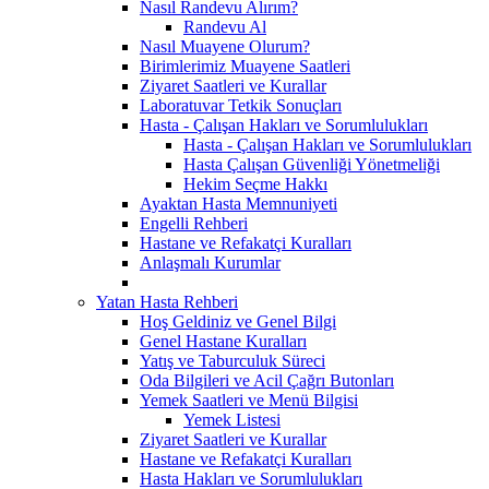
Nasıl Randevu Alırım?
Randevu Al
Nasıl Muayene Olurum?
Birimlerimiz Muayene Saatleri
Ziyaret Saatleri ve Kurallar
Laboratuvar Tetkik Sonuçları
Hasta - Çalışan Hakları ve Sorumlulukları
Hasta - Çalışan Hakları ve Sorumlulukları
Hasta Çalışan Güvenliği Yönetmeliği
Hekim Seçme Hakkı
Ayaktan Hasta Memnuniyeti
Engelli Rehberi
Hastane ve Refakatçi Kuralları
Anlaşmalı Kurumlar
Yatan Hasta Rehberi
Hoş Geldiniz ve Genel Bilgi
Genel Hastane Kuralları
Yatış ve Taburculuk Süreci
Oda Bilgileri ve Acil Çağrı Butonları
Yemek Saatleri ve Menü Bilgisi
Yemek Listesi
Ziyaret Saatleri ve Kurallar
Hastane ve Refakatçi Kuralları
Hasta Hakları ve Sorumlulukları