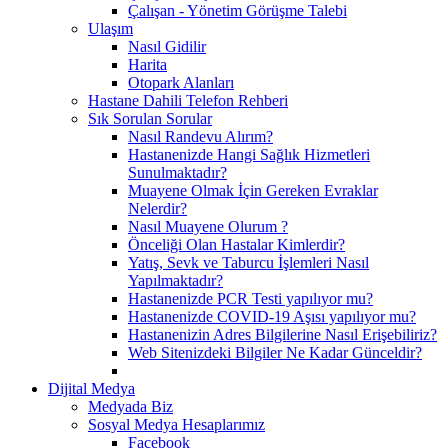
Çalışan - Yönetim Görüşme Talebi
Ulaşım
Nasıl Gidilir
Harita
Otopark Alanları
Hastane Dahili Telefon Rehberi
Sık Sorulan Sorular
Nasıl Randevu Alırım?
Hastanenizde Hangi Sağlık Hizmetleri
Sunulmaktadır?
Muayene Olmak İçin Gereken Evraklar
Nelerdir?
Nasıl Muayene Olurum ?
Önceliği Olan Hastalar Kimlerdir?
Yatış, Sevk ve Taburcu İşlemleri Nasıl
Yapılmaktadır?
Hastanenizde PCR Testi yapılıyor mu?
Hastanenizde COVID-19 Aşısı yapılıyor mu?
Hastanenizin Adres Bilgilerine Nasıl Erişebiliriz?
Web Sitenizdeki Bilgiler Ne Kadar Günceldir?
Dijital Medya
Medyada Biz
Sosyal Medya Hesaplarımız
Facebook