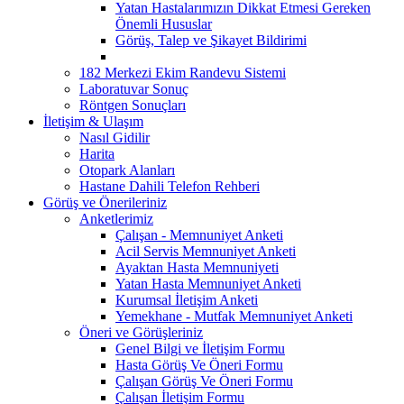
Yatan Hastalarımızın Dikkat Etmesi Gereken
Önemli Hususlar
Görüş, Talep ve Şikayet Bildirimi
182 Merkezi Ekim Randevu Sistemi
Laboratuvar Sonuç
Röntgen Sonuçları
İletişim & Ulaşım
Nasıl Gidilir
Harita
Otopark Alanları
Hastane Dahili Telefon Rehberi
Görüş ve Önerileriniz
Anketlerimiz
Çalışan - Memnuniyet Anketi
Acil Servis Memnuniyet Anketi
Ayaktan Hasta Memnuniyeti
Yatan Hasta Memnuniyet Anketi
Kurumsal İletişim Anketi
Yemekhane - Mutfak Memnuniyet Anketi
Öneri ve Görüşleriniz
Genel Bilgi ve İletişim Formu
Hasta Görüş Ve Öneri Formu
Çalışan Görüş Ve Öneri Formu
Çalışan İletişim Formu