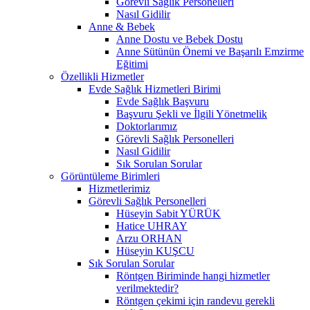
Görevli Sağlık Personelleri
Nasıl Gidilir
Anne & Bebek
Anne Dostu ve Bebek Dostu
Anne Sütünün Önemi ve Başarılı Emzirme
Eğitimi
Özellikli Hizmetler
Evde Sağlık Hizmetleri Birimi
Evde Sağlık Başvuru
Başvuru Şekli ve İlgili Yönetmelik
Doktorlarımız
Görevli Sağlık Personelleri
Nasıl Gidilir
Sık Sorulan Sorular
Görüntüleme Birimleri
Hizmetlerimiz
Görevli Sağlık Personelleri
Hüseyin Sabit YÜRÜK
Hatice UHRAY
Arzu ORHAN
Hüseyin KUŞCU
Sık Sorulan Sorular
Röntgen Biriminde hangi hizmetler
verilmektedir?
Röntgen çekimi için randevu gerekli