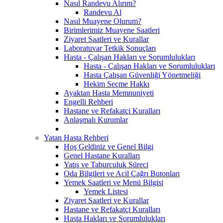
Nasıl Randevu Alırım?
Randevu Al
Nasıl Muayene Olurum?
Birimlerimiz Muayene Saatleri
Ziyaret Saatleri ve Kurallar
Laboratuvar Tetkik Sonuçları
Hasta - Çalışan Hakları ve Sorumlulukları
Hasta - Çalışan Hakları ve Sorumlulukları
Hasta Çalışan Güvenliği Yönetmeliği
Hekim Seçme Hakkı
Ayaktan Hasta Memnuniyeti
Engelli Rehberi
Hastane ve Refakatçi Kuralları
Anlaşmalı Kurumlar
Yatan Hasta Rehberi
Hoş Geldiniz ve Genel Bilgi
Genel Hastane Kuralları
Yatış ve Taburculuk Süreci
Oda Bilgileri ve Acil Çağrı Butonları
Yemek Saatleri ve Menü Bilgisi
Yemek Listesi
Ziyaret Saatleri ve Kurallar
Hastane ve Refakatçi Kuralları
Hasta Hakları ve Sorumlulukları