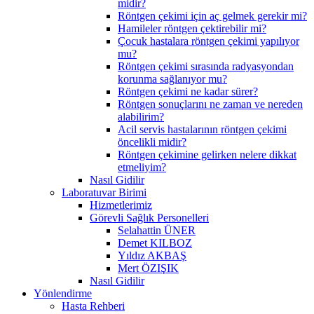
midir?
Röntgen çekimi için aç gelmek gerekir mi?
Hamileler röntgen çektirebilir mi?
Çocuk hastalara röntgen çekimi yapılıyor
mu?
Röntgen çekimi sırasında radyasyondan
korunma sağlanıyor mu?
Röntgen çekimi ne kadar sürer?
Röntgen sonuçlarını ne zaman ve nereden
alabilirim?
Acil servis hastalarının röntgen çekimi
öncelikli midir?
Röntgen çekimine gelirken nelere dikkat
etmeliyim?
Nasıl Gidilir
Laboratuvar Birimi
Hizmetlerimiz
Görevli Sağlık Personelleri
Selahattin ÜNER
Demet KILBOZ
Yıldız AKBAŞ
Mert ÖZIŞIK
Nasıl Gidilir
Yönlendirme
Hasta Rehberi