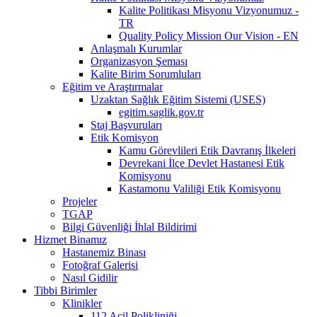
Kalite Politikası Misyonu Vizyonumuz -
TR
Quality Policy Mission Our Vision - EN
Anlaşmalı Kurumlar
Organizasyon Şeması
Kalite Birim Sorumluları
Eğitim ve Araştırmalar
Uzaktan Sağlık Eğitim Sistemi (USES)
egitim.saglik.gov.tr
Staj Başvuruları
Etik Komisyon
Kamu Görevlileri Etik Davranış İlkeleri
Devrekani İlçe Devlet Hastanesi Etik
Komisyonu
Kastamonu Valiliği Etik Komisyonu
Projeler
TGAP
Bilgi Güvenliği İhlal Bildirimi
Hizmet Binamız
Hastanemiz Binası
Fotoğraf Galerisi
Nasıl Gidilir
Tibbi Birimler
Klinikler
112 Acil Polikliniği