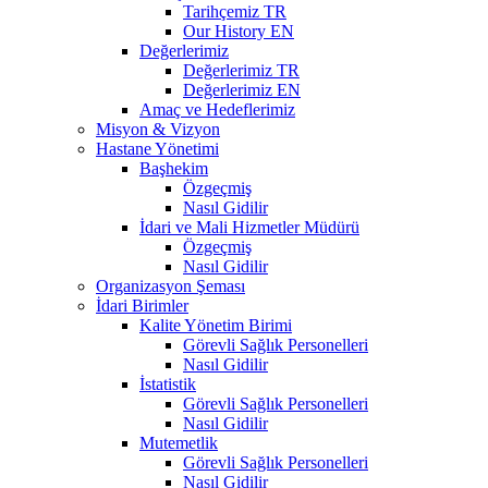
Tarihçemiz TR
Our History EN
Değerlerimiz
Değerlerimiz TR
Değerlerimiz EN
Amaç ve Hedeflerimiz
Misyon & Vizyon
Hastane Yönetimi
Başhekim
Özgeçmiş
Nasıl Gidilir
İdari ve Mali Hizmetler Müdürü
Özgeçmiş
Nasıl Gidilir
Organizasyon Şeması
İdari Birimler
Kalite Yönetim Birimi
Görevli Sağlık Personelleri
Nasıl Gidilir
İstatistik
Görevli Sağlık Personelleri
Nasıl Gidilir
Mutemetlik
Görevli Sağlık Personelleri
Nasıl Gidilir